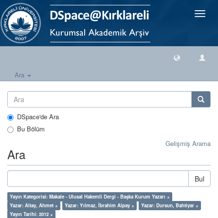
Geçiş
Yönlen
Ara
DSpace'de Ara
Bu Bölüm
Gelişmiş Arama
Ara
Bul
Yayın Kategorisi: Makale - Ulusal Hakemli Dergi - Başka Kurum Yazarı ×
Yazar: Altay, Ahmet ×
Yazar: Yılmaz, İbrahim Alpay ×
Yazar: Dursun, Bahtiyar ×
Yayın Tarihi: 2012 ×