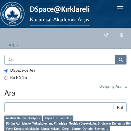
Geçiş
Yönlen
Ara
DSpace'de Ara
Bu Bölüm
Gelişmiş Arama
Ara
Bul
Anahtar Kelime: Kariyer ×
Yayın Türü: article ×
Bölüm Adı: Meslek Yüksekokulları, Pınarhisar Meslek Yüksekokulu, Bilgisayar Kullanımı Bö
Yayın Kategorisi: Makale - Ulusal Hakemli Dergi - Kurum Öğretim Elemanı ×