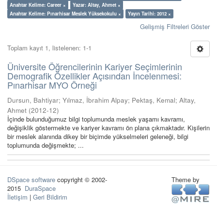
Anahtar Kelime: Career ×
Yazar: Altay, Ahmet ×
Anahtar Kelime: Pınarhisar Meslek Yüksekokulu ×
Yayın Tarihi: 2012 ×
Gelişmiş Filtreleri Göster
Toplam kayıt 1, listelenen: 1-1
Üniversite Öğrencilerinin Kariyer Seçimlerinin
Demografik Özellikler Açısından İncelenmesi:
Pınarhisar MYO Örneği
Dursun, Bahtiyar
;
Yılmaz, İbrahim Alpay
;
Pektaş, Kemal
;
Altay,
Ahmet
(
2012-12
)
İçinde bulunduğumuz bilgi toplumunda meslek yaşamı kavramı,
değişiklik göstermekte ve kariyer kavramı ön plana çıkmaktadır. Kişilerin
bir meslek alanında dikey bir biçimde yükselmeleri geleneği, bilgi
toplumunda değişmekte; ...
DSpace software
copyright © 2002-
Theme by
2015
DuraSpace
İletişim
|
Geri Bildirim