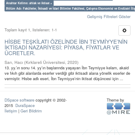
Anahtar Kelime: ahlak ve iktisat ×
Bölüm Adı: Fakülteler, İktisadi ve İdari Bilimler Fakültesi, Çalışma Ekonomisi ve Endüstri İl
Gelişmiş Filtreleri Göster
Toplam kayıt 1, listelenen: 1-1
HİSBE TEŞKİLATI ÖZELİNDE İBN TEYMİYYE’NİN
İKTİSADİ NAZARİYESİ: PİYASA, FİYATLAR VE
ÜCRETLER.
Sarı, Hacı
(
Kırklareli Üniversitesi
,
2020
)
13. yy.’ın sonu 14. yy’ın başlarında yaşayan İbn Teymiyye kelam, akaid
ve fıkıh gibi alanlarda eserler verdiği gibi iktisadi alana yönelik eserler de
vermiştir. Hisbe adlı eseri, İbn Teymiyye’nin iktisat düşüncesi için ...
DSpace software
copyright © 2002-
Theme by
2015
DuraSpace
İletişim
|
Geri Bildirim