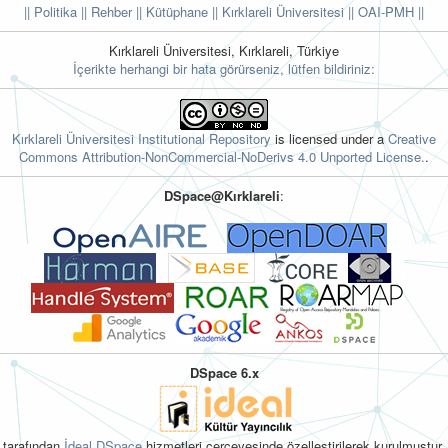
|| Politika
|| Rehber
|| Kütüphane
|| Kırklareli Üniversitesi ||
OAI-PMH ||
Kırklareli Üniversitesi, Kırklareli, Türkiye
İçerikte herhangi bir hata görürseniz, lütfen bildiriniz:
Kırklareli Üniversitesi Institutional Repository
is licensed under a
Creative
Commons Attribution-NonCommercial-NoDerivs 4.0 Unported License.
.
DSpace@Kırklareli
:
DSpace 6.x
tarafından
İdeal DSpace
hizmetleri çerçevesinde özelleştirilerek kurulmuştur.