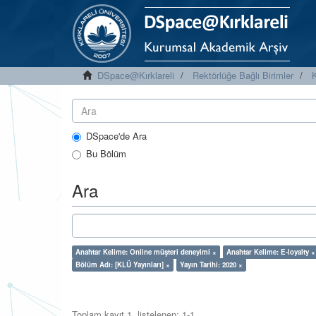
DSpace@Kırklareli
Rektörlüğe Bağlı Birimler
K
DSpace'de Ara
Bu Bölüm
Ara
Anahtar Kelime: Online müşteri deneyimi ×
Anahtar Kelime: E-loyalty ×
Bölüm Adı: [KLÜ Yayınları] ×
Yayın Tarihi: 2020 ×
Toplam kayıt 1, listelenen: 1-1