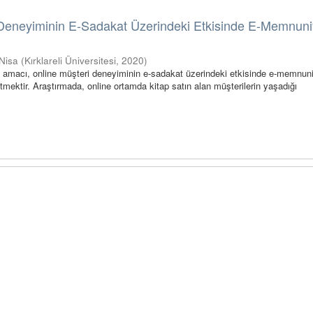
 Deneyiminin E-Sadakat Üzerindeki Etkisinde E-Memnuni
Nisa
(
Kırklareli Üniversitesi
,
2020
)
 amacı, online müşteri deneyiminin e-sadakat üzerindeki etkisinde e-memnuni
 etmektir. Araştırmada, online ortamda kitap satın alan müşterilerin yaşadığı