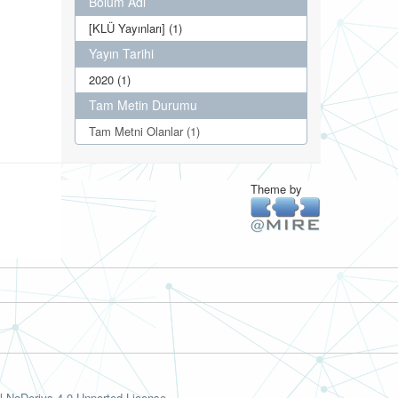
Bölüm Adı
[KLÜ Yayınları] (1)
Yayın Tarihi
2020 (1)
Tam Metin Durumu
Tam Metni Olanlar (1)
Theme by
-NoDerivs 4.0 Unported License.
.