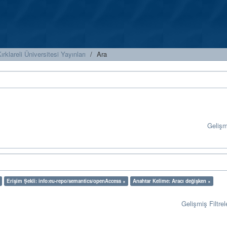
ırklareli Üniversitesi Yayınları
Ara
Geliş
Erişim Şekli: info:eu-repo/semantics/openAccess ×
Anahtar Kelime: Aracı değişken ×
Gelişmiş Filtrel