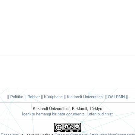
|| Politika
|| Rehber
|| Kütüphane
|| Kırklareli Üniversitesi ||
OAI-PMH ||
Kırklareli Üniversitesi, Kırklareli, Türkiye
İçerikte herhangi bir hata görürseniz, lütfen bildiriniz:
l Repository
is licensed under a
Creative Commons Attribution-NonCommercial