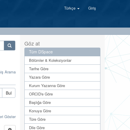
Türkçe
Giriş
Göz at
Tüm DSpace
Bölümler & Koleksiyonlar
Tarihe Göre
miş Arama
Yazara Göre
Kurum Yazarına Göre
Bul
ORCID'e Göre
Başlığa Göre
Konuya Göre
eri Göster
Türe Göre
Dile Göre