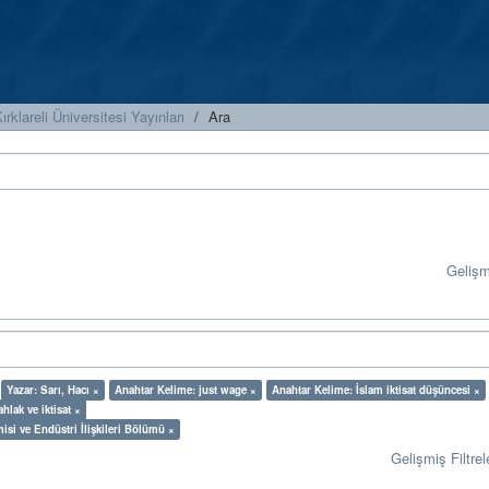
ırklareli Üniversitesi Yayınları
Ara
Geliş
Yazar: Sarı, Hacı ×
Anahtar Kelime: just wage ×
Anahtar Kelime: İslam iktisat düşüncesi ×
hlak ve iktisat ×
misi ve Endüstri İlişkileri Bölümü ×
Gelişmiş Filtrel