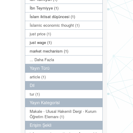
İbn Teymiyye (1)
İslam iktisat düşüncesi (1)
İslamic economic thought (1)
just price (1)
just wage (1)
market mechanism (1)
... Daha Fazla
Yayın Türü
article (1)
Dil
tur (1)
Yayın Kategorisi
Makale - Ulusal Hakemli Dergi - Kurum
Öğretim Elemanı (1)
Erişim Şekli