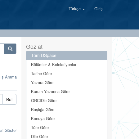
Türkçe
Giriş
Göz at
Tüm DSpace
Bölümler & Koleksiyonlar
Tarihe Göre
miş Arama
Yazara Göre
Kurum Yazarına Göre
Bul
ORCID'e Göre
Başlığa Göre
Konuya Göre
Türe Göre
eri Göster
Dile Göre