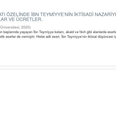
ATI ÖZELİNDE İBN TEYMİYYE’NİN İKTİSADİ NAZARİY
TLAR VE ÜCRETLER.
i Üniversitesi
,
2020
)
’ın başlarında yaşayan İbn Teymiyye kelam, akaid ve fıkıh gibi alanlarda eserle
elik eserler de vermiştir. Hisbe adlı eseri, İbn Teymiyye’nin iktisat düşüncesi iç