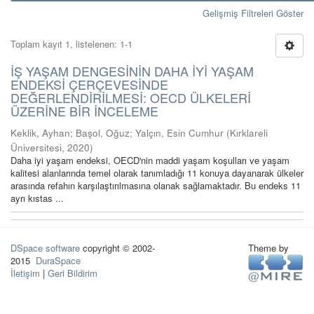
Gelişmiş Filtreleri Göster
Toplam kayıt 1, listelenen: 1-1
İŞ YAŞAM DENGESİNİN DAHA İYİ YAŞAM
ENDEKSİ ÇERÇEVESİNDE
DEĞERLENDİRİLMESİ: OECD ÜLKELERİ
ÜZERİNE BİR İNCELEME
Keklik, Ayhan
;
Başol, Oğuz
;
Yalçın, Esin Cumhur
(
Kırklareli
Üniversitesi
,
2020
)
Daha iyi yaşam endeksi, OECD'nin maddi yaşam koşulları ve yaşam
kalitesi alanlarında temel olarak tanımladığı 11 konuya dayanarak ülkeler
arasında refahın karşılaştırılmasına olanak sağlamaktadır. Bu endeks 11
ayrı kıstas ...
DSpace software
copyright © 2002-
Theme by
2015
DuraSpace
İletişim
|
Geri Bildirim