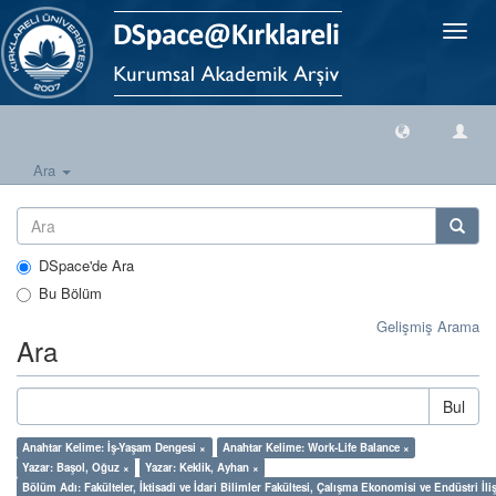
Geçiş
Yönlen
Ara
DSpace'de Ara
Bu Bölüm
Gelişmiş Arama
Ara
Bul
Anahtar Kelime: İş-Yaşam Dengesi ×
Anahtar Kelime: Work-Life Balance ×
Yazar: Başol, Oğuz ×
Yazar: Keklik, Ayhan ×
Bölüm Adı: Fakülteler, İktisadi ve İdari Bilimler Fakültesi, Çalışma Ekonomisi ve Endüstri İl