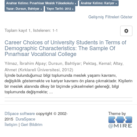
Anahtar Kelime: Pınarhisar Meslek Yüksekokulu ×
Anahtar Kelime: Kariyer ×
Yazar: Dursun, Bahtiyar ×
Yayın Tarihi: 2012 ×
Gelişmiş Filtreleri Göster
Toplam kayıt 1, listelenen: 1-1
Career Choices of University Students in Terms of
Demographic Characteristics: The Sample Of
Pınarhısar Vocational College
Yılmaz, İbrahim Alpay
;
Dursun, Bahtiyar
;
Pektaş, Kemal
;
Altay,
Ahmet
(
Kırklareli Üniversitesi
,
2012
)
İçinde bulunduğumuz bilgi toplumunda meslek yaşamı kavramı,
değişiklik göstermekte ve kariyer kavramı ön plana çıkmaktadır. Kişilerin
bir meslek alanında dikey bir biçimde yükselmeleri geleneği, bilgi
toplumunda değişmekte; ...
DSpace software
copyright © 2002-
Theme by
2015
DuraSpace
İletişim
|
Geri Bildirim