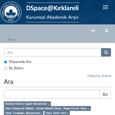
Geçiş
Yönlen
Ara
DSpace'de Ara
Bu Bölüm
Gelişmiş Arama
Ara
Bul
Anahtar Kelime: Sağlık Harcamaları ×
Yayın Kategorisi: Makale - Ulusal Hakemli Dergi - Başka Kurum Yazarı ×
Yazar: Tıraşoğlu, Muhammed ×
Yayın Tarihi: 2012 ×