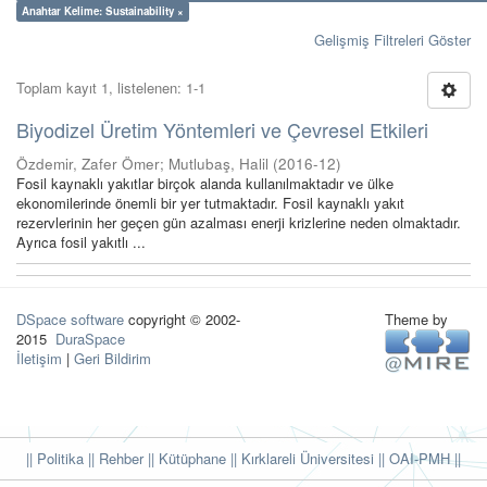
Anahtar Kelime: Sustainability ×
Gelişmiş Filtreleri Göster
Toplam kayıt 1, listelenen: 1-1
Biyodizel Üretim Yöntemleri ve Çevresel Etkileri
Özdemir, Zafer Ömer
;
Mutlubaş, Halil
(
2016-12
)
Fosil kaynaklı yakıtlar birçok alanda kullanılmaktadır ve ülke
ekonomilerinde önemli bir yer tutmaktadır. Fosil kaynaklı yakıt
rezervlerinin her geçen gün azalması enerji krizlerine neden olmaktadır.
Ayrıca fosil yakıtlı ...
DSpace software
copyright © 2002-
Theme by
2015
DuraSpace
İletişim
|
Geri Bildirim
|| Politika
|| Rehber
|| Kütüphane
|| Kırklareli Üniversitesi ||
OAI-PMH ||