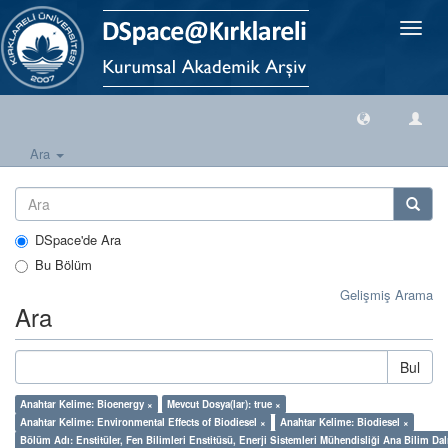
Geçiş
Yönlen
Ara
DSpace'de Ara
Bu Bölüm
Gelişmiş Arama
Ara
Bul
Anahtar Kelime: Bioenergy ×
Mevcut Dosya(lar): true ×
Anahtar Kelime: Environmental Effects of Biodiesel ×
Anahtar Kelime: Biodiesel ×
Bölüm Adı: Enstitüler, Fen Bilimleri Enstitüsü, Enerji Sistemleri Mühendisliği Ana Bilim Dal