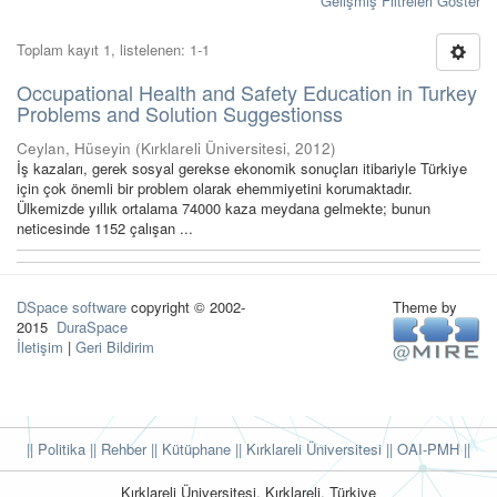
Gelişmiş Filtreleri Göster
Toplam kayıt 1, listelenen: 1-1
Occupational Health and Safety Education in Turkey
Problems and Solution Suggestionss
Ceylan, Hüseyin
(
Kırklareli Üniversitesi
,
2012
)
İş kazaları, gerek sosyal gerekse ekonomik sonuçları itibariyle Türkiye
için çok önemli bir problem olarak ehemmiyetini korumaktadır.
Ülkemizde yıllık ortalama 74000 kaza meydana gelmekte; bunun
neticesinde 1152 çalışan ...
DSpace software
copyright © 2002-
Theme by
2015
DuraSpace
İletişim
|
Geri Bildirim
|| Politika
|| Rehber
|| Kütüphane
|| Kırklareli Üniversitesi ||
OAI-PMH ||
Kırklareli Üniversitesi, Kırklareli, Türkiye