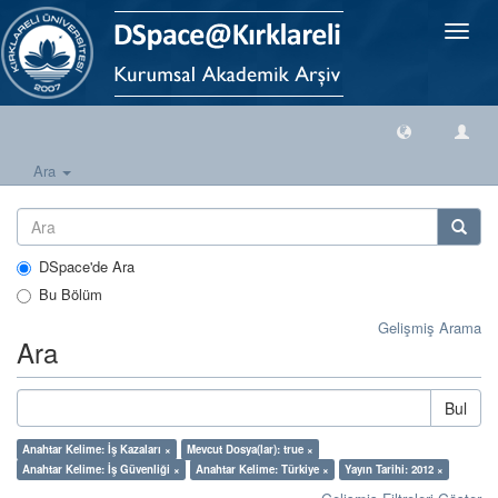
Geçiş
Yönlen
Ara
DSpace'de Ara
Bu Bölüm
Gelişmiş Arama
Ara
Bul
Anahtar Kelime: İş Kazaları ×
Mevcut Dosya(lar): true ×
Anahtar Kelime: İş Güvenliği ×
Anahtar Kelime: Türkiye ×
Yayın Tarihi: 2012 ×