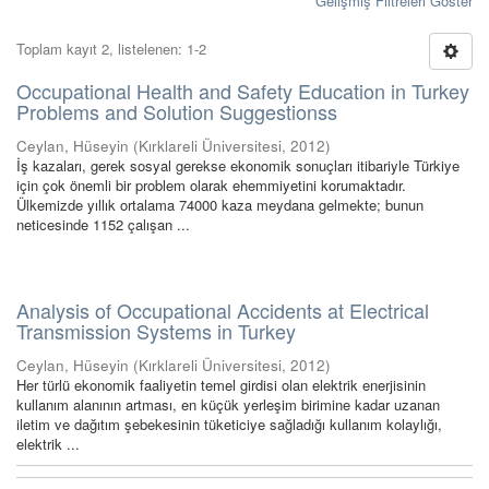
Gelişmiş Filtreleri Göster
Toplam kayıt 2, listelenen: 1-2
Occupational Health and Safety Education in Turkey
Problems and Solution Suggestionss
Ceylan, Hüseyin
(
Kırklareli Üniversitesi
,
2012
)
İş kazaları, gerek sosyal gerekse ekonomik sonuçları itibariyle Türkiye
için çok önemli bir problem olarak ehemmiyetini korumaktadır.
Ülkemizde yıllık ortalama 74000 kaza meydana gelmekte; bunun
neticesinde 1152 çalışan ...
Analysis of Occupational Accidents at Electrical
Transmission Systems in Turkey
Ceylan, Hüseyin
(
Kırklareli Üniversitesi
,
2012
)
Her türlü ekonomik faaliyetin temel girdisi olan elektrik enerjisinin
kullanım alanının artması, en küçük yerleşim birimine kadar uzanan
iletim ve dağıtım şebekesinin tüketiciye sağladığı kullanım kolaylığı,
elektrik ...