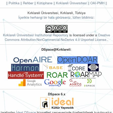
|| Politika
|| Rehber
|| Kütüphane
|| Kırklareli Üniversitesi ||
OAI-PMH ||
Kırklareli Üniversitesi, Kırklareli, Türkiye
İçerikte herhangi bir hata görürseniz, lütfen bildiriniz:
Kırklareli Üniversitesi Institutional Repository
is licensed under a
Creative
Commons Attribution-NonCommercial-NoDerivs 4.0 Unported License.
.
DSpace@Kırklareli
:
DSpace 6.x
tarafından
İdeal DSpace
hizmetleri çerçevesinde özelleştirilerek kurulmuştur.