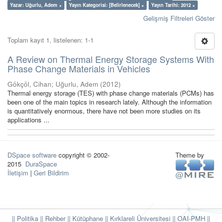
Yazar: Uğurlu, Adem ×
Yayın Kategorisi: [Belirlenecek] ×
Yayın Tarihi: 2012 ×
Gelişmiş Filtreleri Göster
Toplam kayıt 1, listelenen: 1-1
A Review on Thermal Energy Storage Systems With
Phase Change Materials in Vehicles
Gökçöl, Cihan
;
Uğurlu, Adem
(
2012
)
Thermal energy storage (TES) with phase change materials (PCMs) has
been one of the main topics in research lately. Although the information
is quantitatively enormous, there have not been more studies on its
applications ...
DSpace software
copyright © 2002-
Theme by
2015
DuraSpace
İletişim
|
Geri Bildirim
|| Politika
|| Rehber
|| Kütüphane
|| Kırklareli Üniversitesi ||
OAI-PMH ||