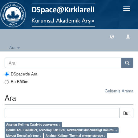
Geçiş
Yönlen
Ara
DSpace'de Ara
Bu Bölüm
Gelişmiş Arama
Ara
Bul
Anahtar Kelime: Catalytic converters ×
Bölüm Adı: Fakülteler, Teknoloji Fakültesi, Mekatronik Mühendisliği Bölümü ×
Mevcut Dosya(lar): true ×
Anahtar Kelime: Thermal energy storage ×