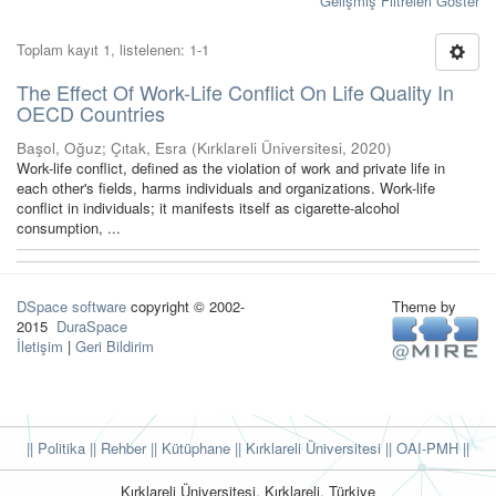
Gelişmiş Filtreleri Göster
Toplam kayıt 1, listelenen: 1-1
The Effect Of Work-Life Conflict On Life Quality In
OECD Countries
Başol, Oğuz
;
Çıtak, Esra
(
Kırklareli Üniversitesi
,
2020
)
Work-life conflict, defined as the violation of work and private life in
each other's fields, harms individuals and organizations. Work-life
conflict in individuals; it manifests itself as cigarette-alcohol
consumption, ...
DSpace software
copyright © 2002-
Theme by
2015
DuraSpace
İletişim
|
Geri Bildirim
|| Politika
|| Rehber
|| Kütüphane
|| Kırklareli Üniversitesi ||
OAI-PMH ||
Kırklareli Üniversitesi, Kırklareli, Türkiye