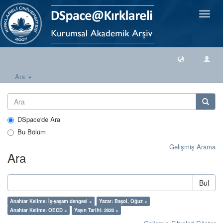
Geçiş
Yönlen
Ara
DSpace'de Ara
Bu Bölüm
Gelişmiş Arama
Ara
Bul
Anahtar Kelime: İş-yaşam dengesi ×
Yazar: Başol, Oğuz ×
Anahtar Kelime: OECD ×
Yayın Tarihi: 2020 ×