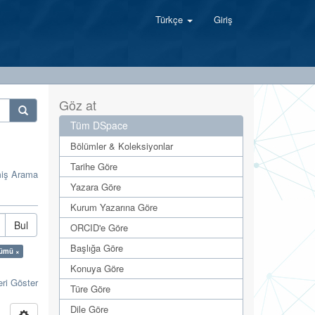
Türkçe
Giriş
Göz at
Tüm DSpace
Bölümler & Koleksiyonlar
Tarihe Göre
miş Arama
Yazara Göre
Kurum Yazarına Göre
Bul
ORCID'e Göre
Başlığa Göre
lümü ×
Konuya Göre
eri Göster
Türe Göre
Dile Göre