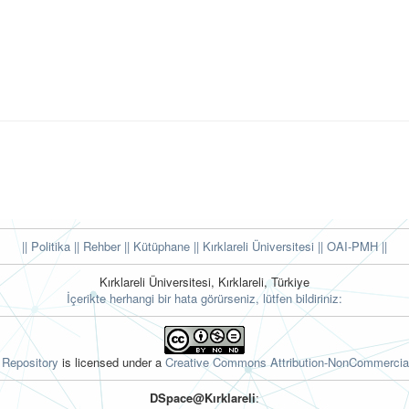
|| Politika
|| Rehber
|| Kütüphane
|| Kırklareli Üniversitesi ||
OAI-PMH ||
Kırklareli Üniversitesi, Kırklareli, Türkiye
İçerikte herhangi bir hata görürseniz, lütfen bildiriniz:
l Repository
is licensed under a
Creative Commons Attribution-NonCommercial
DSpace@Kırklareli
: