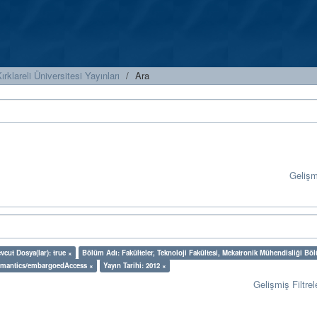
ırklareli Üniversitesi Yayınları
Ara
Geliş
vcut Dosya(lar): true ×
Bölüm Adı: Fakülteler, Teknoloji Fakültesi, Mekatronik Mühendisliği Bö
semantics/embargoedAccess ×
Yayın Tarihi: 2012 ×
Gelişmiş Filtrel