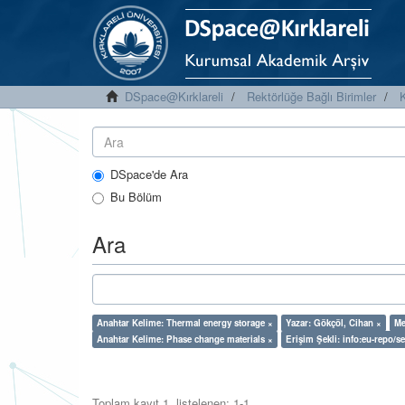
DSpace@Kırklareli
Rektörlüğe Bağlı Birimler
K
DSpace'de Ara
Bu Bölüm
Ara
Anahtar Kelime: Thermal energy storage ×
Yazar: Gökçöl, Cihan ×
Me
Anahtar Kelime: Phase change materials ×
Erişim Şekli: info:eu-repo/
Toplam kayıt 1, listelenen: 1-1