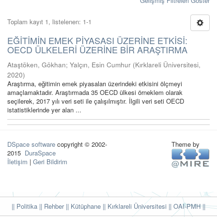
Gelişmiş Filtreleri Göster
Toplam kayıt 1, listelenen: 1-1
EĞİTİMİN EMEK PİYASASI ÜZERİNE ETKİSİ:
OECD ÜLKELERİ ÜZERİNE BİR ARAŞTIRMA
Ataştöken, Gökhan
;
Yalçın, Esin Cumhur
(
Kırklareli Üniversitesi
,
2020
)
Araştırma, eğitimin emek piyasaları üzerindeki etkisini ölçmeyi
amaçlamaktadır. Araştırmada 35 OECD ülkesi örneklem olarak
seçilerek, 2017 yılı veri seti ile çalışılmıştır. İlgili veri seti OECD
istatistiklerinde yer alan ...
DSpace software
copyright © 2002-
Theme by
2015
DuraSpace
İletişim
|
Geri Bildirim
|| Politika
|| Rehber
|| Kütüphane
|| Kırklareli Üniversitesi ||
OAI-PMH ||