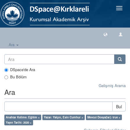
Geçiş
Yönlen
Ara
DSpace'de Ara
Bu Bölüm
Gelişmiş Arama
Ara
Bul
Anahtar Kelime: Eğitim ×
Yazar: Yalçın, Esin Cumhur ×
Mevcut Dosya(lar): true ×
Yayın Tarihi: 2020 ×