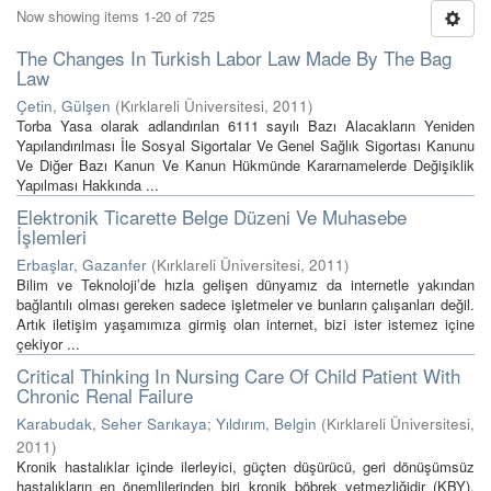
Now showing items 1-20 of 725
The Changes In Turkish Labor Law Made By The Bag
Law
Çetin, Gülşen
(
Kırklareli Üniversitesi
,
2011
)
Torba Yasa olarak adlandırılan 6111 sayılı Bazı Alacakların Yeniden
Yapılandırılması İle Sosyal Sigortalar Ve Genel Sağlık Sigortası Kanunu
Ve Diğer Bazı Kanun Ve Kanun Hükmünde Kararnamelerde Değişiklik
Yapılması Hakkında ...
Elektronik Ticarette Belge Düzeni Ve Muhasebe
İşlemleri
Erbaşlar, Gazanfer
(
Kırklareli Üniversitesi
,
2011
)
Bilim ve Teknoloji’de hızla gelişen dünyamız da internetle yakından
bağlantılı olması gereken sadece işletmeler ve bunların çalışanları değil.
Artık iletişim yaşamımıza girmiş olan internet, bizi ister istemez içine
çekiyor ...
Critical Thinking In Nursing Care Of Child Patient With
Chronic Renal Failure
Karabudak, Seher Sarıkaya
;
Yıldırım, Belgin
(
Kırklareli Üniversitesi
,
2011
)
Kronik hastalıklar içinde ilerleyici, güçten düşürücü, geri dönüşümsüz
hastalıkların en önemlilerinden biri kronik böbrek yetmezliğidir (KBY).