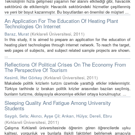
Teknolojinin hızla gelişmesi yaşamın her alanını etkilediği gibi, havacılık
sektörünü de etkilemiştir. Havacılık sektöründeki hizmetler çeşitlenmiş
ve yeni bir boyut kazanmıştır. Bu boyutlardan en önemlisi de müşteri ...
An Application For The Education Of Heating Plant
Technologies On Internet
Baraz, Murat
(
Kırklareli Üniversitesi
,
2011
)
In this study, it is aimed to prepare an application for the education of
heating plant technologies through internet network. To reach the target,
web pages of subjects, and subject related sample projects are shown.
...
Reflections Of Political Crises On The Economy From
The Perspective Of Tourism
Kesimli, İffet Görkey
(
Kırklareli Üniversitesi
,
2011
)
Makalede politik krizlerin turizm üzerinde yarattığı etkiler irdelenmiştir.
Türkiye tarihinde iz bırakan politik krizler arasından bazıları seçilmiş,
bunların turizme, dolayısıyla ekonomiye etkileri ortaya konulmuştur. ...
Sleeping Quality And Fatigue Among University
Students
Saygılı, Sefa
;
Akıncı, Ayşe Çil
;
Arıkan, Hülya
;
Dereli, Ebru
(
Kırklareli Üniversitesi
,
2011
)
Çalışma Kırklareli üniversitesinde öğrenim gören öğrencilerde uyku
kalitesi, yorgunluk ve bunlarla ilişkili faktörleri belirlemek amacıyla