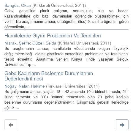
Sarıgöz, Okan
(
Kırklareli Üniversitesi
,
2011
)
Ödev, genellikle planlı çalışma, sorumluluk, bilgi ve beceri
kazandırabilme gibi bazı davranışları öğrencide oluşturabilmek için
verilir. Bu araştırmanın amacı; ortaöğretim (lise) 9. sınıfta öğrenim gören
öğrencilerin, ...
Hamilelerde Giyim Problemleri Ve Tercihleri
Mızrak, Şerife
;
Güzel, Selda
(
Kırklareli Üniversitesi
,
2011
)
Bu araştırmanın amacı, hamilelerin vücutlarında oluşan fizyolojik
değişimlere bağlı olarak giysilerde yaşadıkları problemleri ve tercihlerini
tespit etmektir. Araştırma verileri Konya ilinde yaşayan Selçuk
Üniversitesi Tıp ...
Gebe Kadınların Beslenme Durumlarının
Değerlendirilmesi
Noğay, Nalan Hakime
(
Kırklareli Üniversitesi
,
2011
)
Bu çalışmanın amacı, yaşları 18 – 42 arasında 19’u birinci trimestır, 21’i
ikinci trimestır ve 30’u üçüncü trimestırda olan 70 gebe kadının
beslenme durumlarını değerlendirmektir. Çalışmada gebelik ilerledikçe
ağırlık ...