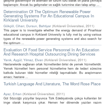
gelişme göstermiştir ve alternatif bir turizm türü olarak ön plana çıkmaya
başlamıştır. Ancak bu gelişmeler ve sağlık turizmine olan talep artışı ...
Determination Of The Optimum Renewable Power
Generating Systems For An Educational Campus In
Kirklareli University
Gökçöl, Cihan
;
Dursun, Bahtiyar
(
Kırklareli Üniversitesi
,
2011
)
This paper is to investigate whether the energy demand of Pinarhisar
educational campus in Kırklareli University is fully met by using various
types of the renewable power generating systems and also search for
the optimum ...
Evaluation Of Food Service Personnel In An Education
And Research Hospital Outsourcing Dining Services
Yanık, Aygül
;
Yılmaz, Elvan
(
Kırklareli Üniversitesi
,
2011
)
Hastanelerde sağlanan ortak hizmetlerden birisi de yemek hizmetleridir.
Yemek hizmetleri hem personel hizmetlerine hem de tedavi sürecine
katkıda bulunan tıbbi hizmetler niteliği taşımaktadır. Bu araştırmanın
amacı; hastane ...
Turkish Language And Literature, The Word Rose Place
Ayaz, Erhan
(
Kırklareli Üniversitesi
,
2011
)
Gül Sözcüğü yüzyıllar boyunca Türk Edebiyatında çokça kullanılan bir
imge olarak karşımıza çıkar. Hemen her dönemde yazılan nazım