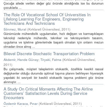
Çocuğa ailede verilen değer göz önünde alındığında ise bu durumun
çocuklarla ...
The Role Of Vocational School Of Universities In
Lifelong Learning For Engineers, Engineering
Technicians And Technicians
Sönmez, Murat
(
Kırklareli Üniversitesi
,
2011
)
Günümüzde mühendislik uygulamaları, hızlı değişen ve karmaşıklaşan
teknoloji nedeniyle mühendis, tekniker ve teknisyenlerin tasarım,
uygulama ve işletme görevlerinde başarılı olmaları için onların mezun
olmadan önce almış ...
Bilevel Discrete Stochastic Transportation Problem
Akdemir, Hande Günay
;
Tiryaki, Fatma
(
Kırklareli Üniversitesi
,
2011
)
Bu çalışmada, müşteri taleplerinin stokastik, özellikle kesikli rassal
değişkenler olduğu durumda optimal taşıma planını belirleyen hiyerarşik
yapıdaki iki seviyeli bir kesikli stokastik taşıma problemi göz önüne
alınmıştır. ...
A Study On Critical Moments Affecting The Airline
Customers’ Satisfaction Levels During Service
Encounters
Özdemir Karaca, Pınar
(
Kırklareli Üniversitesi
,
2011
)