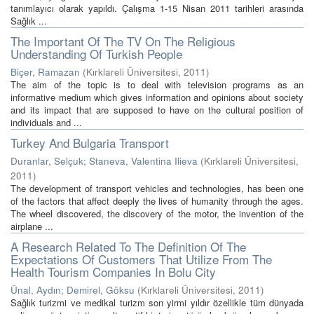
tanımlayıcı olarak yapıldı. Çalışma 1-15 Nisan 2011 tarihleri arasında
Sağlık ...
The Important Of The TV On The Religious
Understanding Of Turkish People
Biçer, Ramazan
(
Kırklareli Üniversitesi
,
2011
)
The aim of the topic is to deal with television programs as an
informative medium which gives information and opinions about society
and its impact that are supposed to have on the cultural position of
individuals and ...
Turkey And Bulgaria Transport
Duranlar, Selçuk
;
Staneva, Valentina Ilieva
(
Kırklareli Üniversitesi
,
2011
)
The development of transport vehicles and technologies, has been one
of the factors that affect deeply the lives of humanity through the ages.
The wheel discovered, the discovery of the motor, the invention of the
airplane ...
A Research Related To The Definition Of The
Expectations Of Customers That Utilize From The
Health Tourism Companies In Bolu City
Ünal, Aydın
;
Demirel, Göksu
(
Kırklareli Üniversitesi
,
2011
)
Sağlık turizmi ve medikal turizm son yirmi yıldır özellikle tüm dünyada