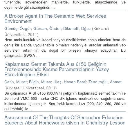
türlerinde, söylenegelen manilerde, türkülerde, atasözlerinde ve
deyimlerde gül sözcüğünün ...
A Broker Agent In The Semantic Web Services
Environment
Gümüş, Özgür
;
Gürcan, Önder
;
Dikenelli, Oğuz
(
Kırklareli
Üniversitesi
,
2011
)
Hem arabuluculuk ve koordinasyon özelliklerine sahip olmaları hem de
geniş bir alanda uygulanabilir olmaları nedeniyle, aracılar anlamsal veb
servisleri ortamının da doğal bir bileşeni olmaya adaydırlar. Bu
çalışmada, SWSA ...
Kaplamasız Sermet Takımla Aısı 6150 Çeliğinin
Frezelenmesinde Kesme Parametrelerinin Yüzey
Pürüzlülüğüne Etkisi
Çetin, Murat
;
Bilgin, Musa
;
Ulaş, Hasan Basri
;
Tandıroğlu, Ahmet
(
Kırklareli Üniversitesi
,
2011
)
Bu çalışmada AISI 6150 (50CrV4) çeliğinin kaplamasız sermet takım ile
Johnford VMC–550 marka CNC dik işleme merkezinde, soğutma sıvısı
kullanılmadan işlenmiştir. Beş farklı kesme hızı (220, 240, 260, 280 ve
300 m/dak) ile ...
Assessment Of The Thoughts Of Secondary Education
Students About Homeworks Given In Chemistry Lesson