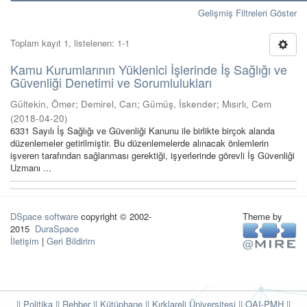
Gelişmiş Filtreleri Göster
Toplam kayıt 1, listelenen: 1-1
Kamu Kurumlarının Yüklenici İşlerinde İş Sağlığı ve
Güvenliği Denetimi ve Sorumlulukları
Gültekin, Ömer
;
Demirel, Can
;
Gümüş, İskender
;
Mısırlı, Cem
(
2018-04-20
)
6331 Sayılı İş Sağlığı ve Güvenliği Kanunu ile birlikte birçok alanda
düzenlemeler getirilmiştir. Bu düzenlemelerde alınacak önlemlerin
işveren tarafından sağlanması gerektiği, işyerlerinde görevli İş Güvenliği
Uzmanı ...
DSpace software
copyright © 2002-
Theme by
2015
DuraSpace
İletişim
|
Geri Bildirim
|| Politika
|| Rehber
|| Kütüphane
|| Kırklareli Üniversitesi ||
OAI-PMH ||