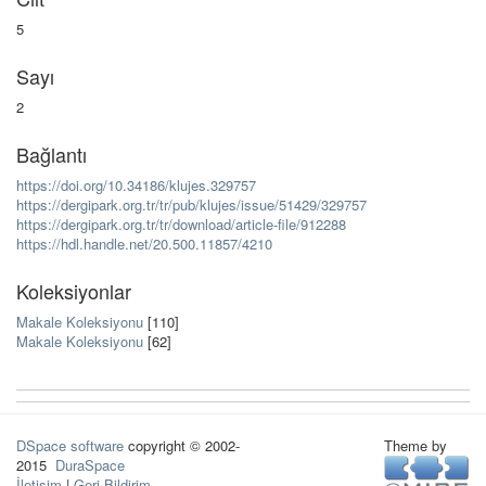
5
Sayı
2
Bağlantı
https://doi.org/10.34186/klujes.329757
https://dergipark.org.tr/tr/pub/klujes/issue/51429/329757
https://dergipark.org.tr/tr/download/article-file/912288
https://hdl.handle.net/20.500.11857/4210
Koleksiyonlar
Makale Koleksiyonu
[110]
Makale Koleksiyonu
[62]
DSpace software
copyright © 2002-
Theme by
2015
DuraSpace
İletişim
|
Geri Bildirim