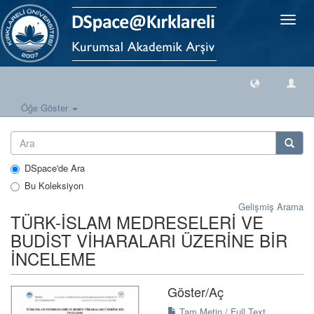
Geçiş
Yönlen
Öğe Göster
DSpace'de Ara
Bu Koleksiyon
Gelişmiş Arama
TÜRK-İSLAM MEDRESELERİ VE
BUDİST VİHARALARI ÜZERİNE BİR
İNCELEME
Göster/
Aç
Tam Metin / Full Text