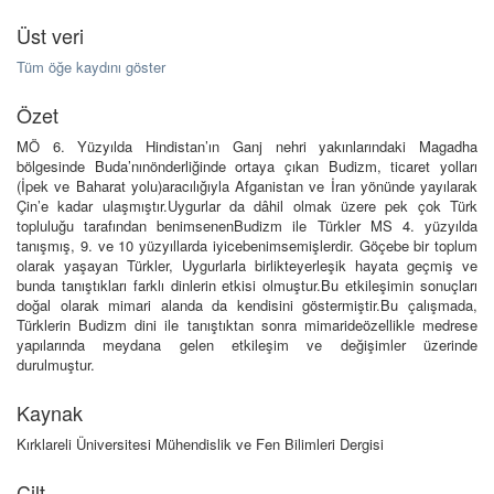
Üst veri
Tüm öğe kaydını göster
Özet
MÖ 6. Yüzyılda Hindistan’ın Ganj nehri yakınlarındaki Magadha
bölgesinde Buda’nınönderliğinde ortaya çıkan Budizm, ticaret yolları
(İpek ve Baharat yolu)aracılığıyla Afganistan ve İran yönünde yayılarak
Çin’e kadar ulaşmıştır.Uygurlar da dâhil olmak üzere pek çok Türk
topluluğu tarafından benimsenenBudizm ile Türkler MS 4. yüzyılda
tanışmış, 9. ve 10 yüzyıllarda iyicebenimsemişlerdir. Göçebe bir toplum
olarak yaşayan Türkler, Uygurlarla birlikteyerleşik hayata geçmiş ve
bunda tanıştıkları farklı dinlerin etkisi olmuştur.Bu etkileşimin sonuçları
doğal olarak mimari alanda da kendisini göstermiştir.Bu çalışmada,
Türklerin Budizm dini ile tanıştıktan sonra mimarideözellikle medrese
yapılarında meydana gelen etkileşim ve değişimler üzerinde
durulmuştur.
Kaynak
Kırklareli Üniversitesi Mühendislik ve Fen Bilimleri Dergisi
Cilt