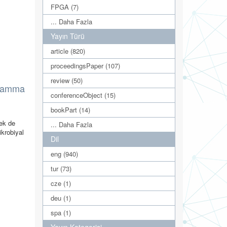
FPGA (7)
... Daha Fazla
Yayın Türü
article (820)
proceedingsPaper (107)
review (50)
 Gamma
conferenceObject (15)
bookPart (14)
pek de
... Daha Fazla
ikrobiyal
Dil
eng (940)
tur (73)
cze (1)
deu (1)
spa (1)