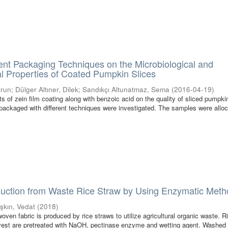
erent Packaging Techniques on the Microbiological and
l Properties of Coated Pumpkin Slices
arun
;
Dülger Altıner, Dilek
;
Sandıkçı Altunatmaz, Sema
(
2016-04-19
)
cts of zein film coating along with benzoic acid on the quality of sliced pumpki
ackaged with different techniques were investigated. The samples were alloc
ction from Waste Rice Straw by Using Enzymatic Meth
şkın, Vedat
(
2018
)
woven fabric is produced by rice straws to utilize agricultural organic waste. R
rvest are pretreated with NaOH, pectinase enzyme and wetting agent. Washed