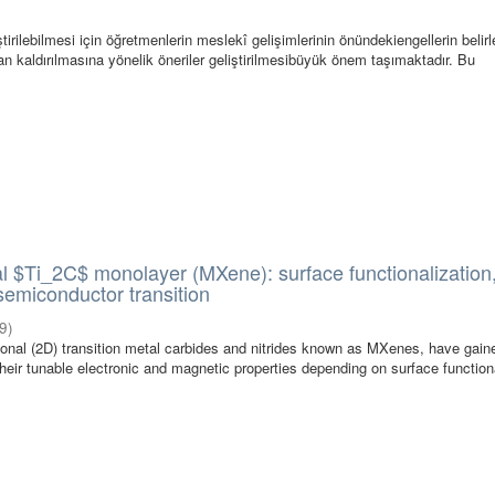
iştirilebilmesi için öğretmenlerin meslekî gelişimlerinin önündekiengellerin beli
an kaldırılmasına yönelik öneriler geliştirilmesibüyük önem taşımaktadır. Bu
 $Ti_2C$ monolayer (MXene): surface functionalization
semiconductor transition
9
)
onal (2D) transition metal carbides and nitrides known as MXenes, have gaine
heir tunable electronic and magnetic properties depending on surface functiona