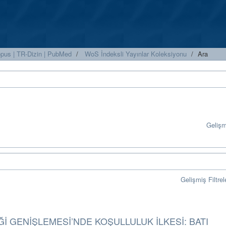
copus | TR-Dizin | PubMed
WoS İndeksli Yayınlar Koleksiyonu
Ara
Geliş
Gelişmiş Filtrel
Ğİ GENİŞLEMESİ’NDE KOŞULLULUK İLKESİ: BATI