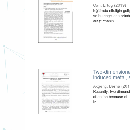
Can, Ertuğ
(
2019
)
Eğitimde niteliğin gel
ve bu engellerin ortad
araştırmanın ...
Two-dimensional
induced metal, 
Akgenç, Berna
(
201
Recently, two-dimensi
attention because of t
In ...