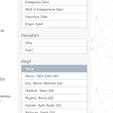
Kategoriye Göre
WoS Q Kategorisine Göre
Yayıncıya Göre
Erişim Şekli
 öz-
Hesabım
Giriş
Kayıt
Keşif
Yazar
Akıncı, Tahir Çetin (40)
for
Koç, Mümin Mehmet (24)
Ünlütürk, Yasin (24)
onomics
Akgenç, Berna (23)
n
Sayılan, Aylin Aydın (23)
Aközcan, Serpil (22)