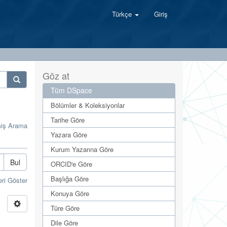
Türkçe
Giriş
Göz at
Tüm DSpace
Bölümler & Koleksiyonlar
Tarihe Göre
miş Arama
Yazara Göre
Kurum Yazarına Göre
Bul
ORCID'e Göre
Başlığa Göre
eri Göster
Konuya Göre
Türe Göre
Dile Göre