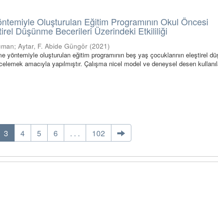
ntemiyle Oluşturulan Eğitim Programının Okul Öncesi
irel Düşünme Becerileri Üzerindeki Etkililiği
duman
;
Aytar, F. Abide Güngör
(
2021
)
me yöntemiyle oluşturulan eğitim programının beş yaş çocuklarının eleştirel 
 incelemek amacıyla yapılmıştır. Çalışma nicel model ve deneysel desen kullanı
3
4
5
6
. . .
102