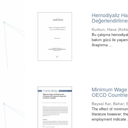
Hemodiyaliz Ha
Değerlendirilme
Kurbun, Hava
(
Kırkl
Bu çalışma hemodiyali
bakım gücü ile yaşam k
Araştırma ...
Minimum Wage 
OECD Countrie
Baysal Kar, Bahar
;
The effect of minimu
literature however; t
employment indicate .