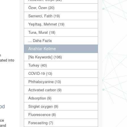
Özer, Özen (20)
Semerci, Fatih (19)
Yeşiltaş, Mehmet (19)
Tuna, Murat (18)
... Daha Fazla
Anahtar Kelime
n
[No Keywords] (106)
ated into
Turkey (40)
COVID-19 (13)
Phthalocyanine (13)
Activated carbon (9)
Adsorption (9)
od
Singlet oxygen (9)
Fluorescence (8)
ice
Forecasting (7)
 and