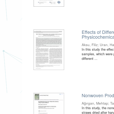
Effects of Diff
Physicochemica
Aksu, Filiz
;
Uran, H
In this study the effe
samples, which were p
different ...
Nonwoven Produ
Ağırgan, Mehtap
;
Ta
In this study, the non
straws dried after ha