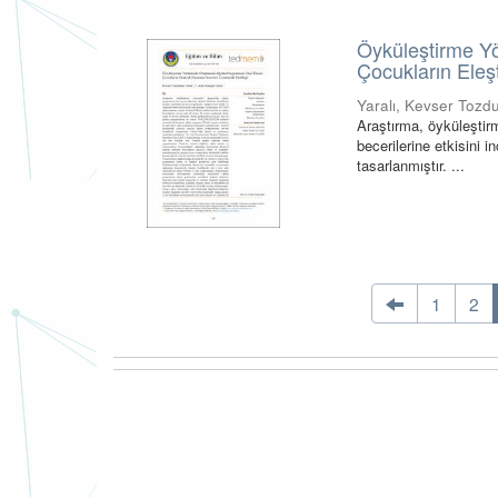
Öyküleştirme Yö
Çocukların Eleşt
Yaralı, Kevser Toz
Araştırma, öyküleştir
becerilerine etkisini
tasarlanmıştır. ...
1
2