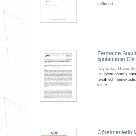
softened ...
Fermente Sucukl
Işınlamanın Etki
Kaynarca, Gülce Be
Isıl işlem görmüş sucu
tercih edilmemektedir.
kalite ...
Öğretmenlerin M