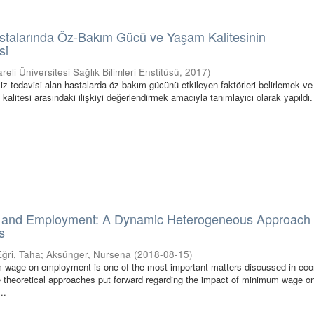
stalarında Öz-Bakım Gücü ve Yaşam Kalitesinin
si
areli Üniversitesi Sağlık Bilimleri Enstitüsü
,
2017
)
z tedavisi alan hastalarda öz-bakım gücünü etkileyen faktörleri belirlemek ve
alitesi arasındaki ilişkiyi değerlendirmek amacıyla tanımlayıcı olarak yapıldı.
and Employment: A Dynamic Heterogeneous Approach 
s
Eğri, Taha
;
Aksünger, Nursena
(
2018-08-15
)
m wage on employment is one of the most important matters discussed in ec
he theoretical approaches put forward regarding the impact of minimum wage o
..