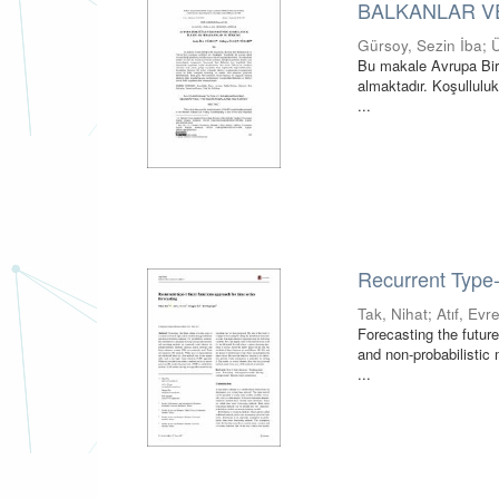
BALKANLAR V
Gürsoy, Sezin İba
;
Bu makale Avrupa Birli
almaktadır. Koşulluluk
...
Recurrent Type-
Tak, Nihat
;
Atıf, Evr
Forecasting the future
and non-probabilistic
...