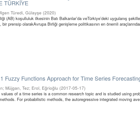
E TÜRKİYE
Ülgen Türedi, Gülayşe
(
2020
)
ği (AB) koşulluluk ilkesinin Batı Balkanlar’da veTürkiye’deki uygulanış şekiller
, bir prensip olarakAvrupa Birliği genişleme politikasının en önemli araçlarından 
1 Fuzzy Functions Approach for Time Series Forecastin
en
;
Müjgan, Tez
;
Erol, Eğrioğlu
(
2017-05-17
)
 values of a time series is a common research topic and is studied using prob
 methods. For probabilistic methods, the autoregressive integrated moving av