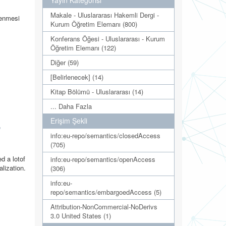
Yayın Kategorisi
Makale - Uluslararası Hakemli Dergi -
rlenmesi
Kurum Öğretim Elemanı (800)
Konferans Öğesi - Uluslararası - Kurum
Öğretim Elemanı (122)
Diğer (59)
[Belirlenecek] (14)
Kitap Bölümü - Uluslararası (14)
... Daha Fazla
Erişim Şekli
,
info:eu-repo/semantics/closedAccess
(705)
d a lotof
info:eu-repo/semantics/openAccess
lization.
(306)
info:eu-
repo/semantics/embargoedAccess (5)
Attribution-NonCommercial-NoDerivs
3.0 United States (1)