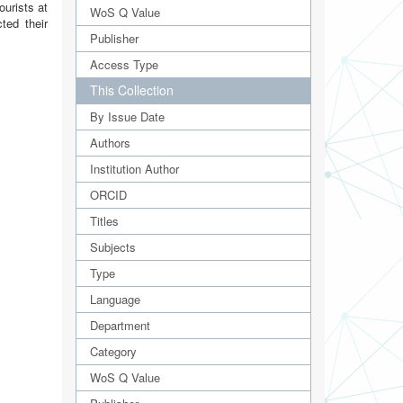
ourists at
WoS Q Value
ted their
Publisher
Access Type
This Collection
By Issue Date
Authors
Institution Author
ORCID
Titles
Subjects
Type
Language
Department
Category
WoS Q Value