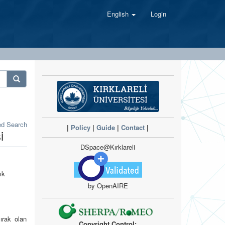
English
Login
d Search
|
Policy
|
Guide
|
Contact
|
i
DSpace@Kırklareli
ık
by OpenAIRE
ırak olan
Copyright Control: