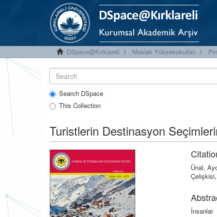
DSpace@Kırklareli
Meslek Yüksekokulları
Pı
Search DSpace
This Collection
Turistlerin Destinasyon Seçimler
Citatio
Ünal, Ayd
Çelişkisi
Abstra
İnsanlar