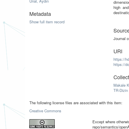
Ünal, Aydın
dimension
high and
Metadata
destinati
Show full item record
Sourc
Journal 
URI
https://h
https://d
Collec
Makale K
TR-Dizin 
The following license files are associated with this item:
Creative Commons
Except where otherwise
repo/semantics/open