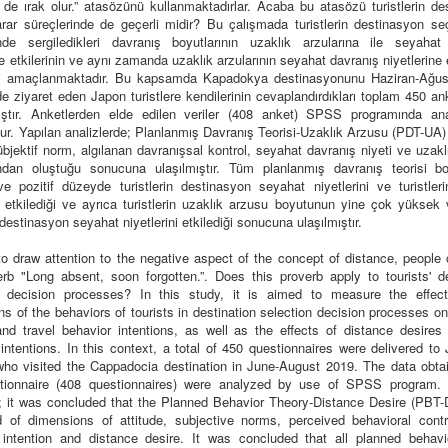
 de ırak olur.” atasözünü kullanmaktadırlar. Acaba bu atasözü turistlerin de
rar süreçlerinde de geçerli midir? Bu çalışmada turistlerin destinasyon se
inde sergiledikleri davranış boyutlarının uzaklık arzularına ile seyahat
ne etkilerinin ve aynı zamanda uzaklık arzularının seyahat davranış niyetlerine e
i amaçlanmaktadır. Bu kapsamda Kapadokya destinasyonunu Haziran-Ağu
 ziyaret eden Japon turistlere kendilerinin cevaplandırdıkları toplam 450 a
lmıştır. Anketlerden elde edilen veriler (408 anket) SPSS programında ana
ur. Yapılan analizlerde; Planlanmış Davranış Teorisi-Uzaklık Arzusu (PDT-UA)
bjektif norm, algılanan davranışsal kontrol, seyahat davranış niyeti ve uzak
ından oluştuğu sonucuna ulaşılmıştır. Tüm planlanmış davranış teorisi boy
e pozitif düzeyde turistlerin destinasyon seyahat niyetlerini ve turistleri
ı etkilediği ve ayrıca turistlerin uzaklık arzusu boyutunun yine çok yüksek 
estinasyon seyahat niyetlerini etkilediği sonucuna ulaşılmıştır.
to draw attention to the negative aspect of the concept of distance, people
erb "Long absent, soon forgotten.”. Does this proverb apply to tourists' de
n decision processes? In this study, it is aimed to measure the effec
s of the behaviors of tourists in destination selection decision processes o
and travel behavior intentions, as well as the effects of distance desires 
intentions. In this context, a total of 450 questionnaires were delivered t
 who visited the Cappadocia destination in June-August 2019. The data obta
tionnaire (408 questionnaires) were analyzed by use of SPSS program. 
; it was concluded that the Planned Behavior Theory-Distance Desire (PBT-
d of dimensions of attitude, subjective norms, perceived behavioral contro
 intention and distance desire. It was concluded that all planned behavi