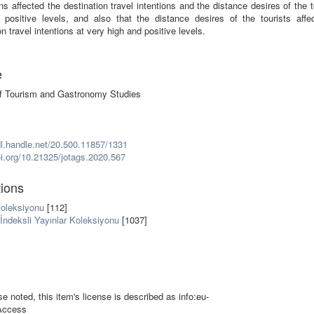
s affected the destination travel intentions and the distance desires of the t
 positive levels, and also that the distance desires of the tourists affec
on travel intentions at very high and positive levels.
e
of Tourism and Gastronomy Studies
dl.handle.net/20.500.11857/1331
oi.org/10.21325/jotags.2020.567
tions
oleksiyonu
[112]
İndeksli Yayınlar Koleksiyonu
[1037]
 noted, this item's license is described as info:eu-
Access