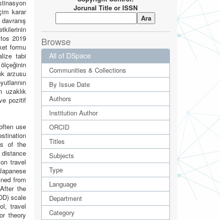
stinasyon
Jorunal Title or ISSN
çim karar
 davranış
tkilerinin
stos 2019
Browse
nket formu
All of DSpace
lize tabi
 ölçeğinin
Communities & Collections
lık arzusu
utlarının
By Issue Date
n uzaklık
Authors
ve pozitif
Institution Author
 often use
ORCID
stination
Titles
ts of the
n distance
Subjects
on travel
Type
o Japanese
ined from
Language
After the
DD) scale
Department
l, travel
Category
or theory