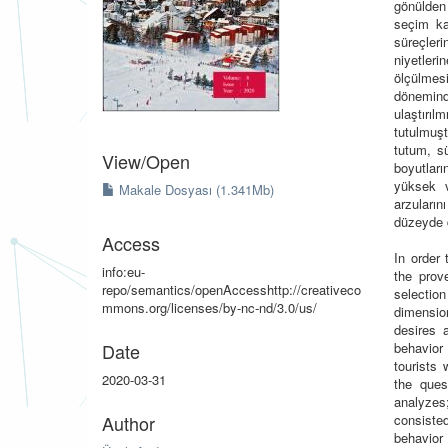
gönülden
seçim ka
süreçler
niyetleri
ölçülmes
döneminde
ulaştırı
tutulmuşt
tutum, sü
View/
Open
boyutlar
yüksek v
Makale Dosyası (1.341Mb)
arzuların
düzeyde d
Access
In order 
info:eu-
the prov
repo/semantics/openAccesshttp://creativeco
selectio
mmons.org/licenses/by-nc-nd/3.0/us/
dimension
desires 
Date
behavior 
tourists
2020-03-31
the ques
analyzes
Author
consiste
behavior