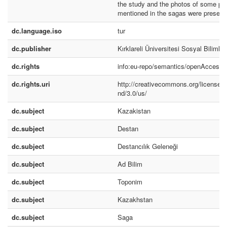
the study and the photos of some pl
mentioned in the sagas were present
dc.language.iso
tur
dc.publisher
Kırklareli Üniversitesi Sosyal Bilimle
dc.rights
info:eu-repo/semantics/openAccess
dc.rights.uri
http://creativecommons.org/licenses/
nd/3.0/us/
dc.subject
Kazakistan
dc.subject
Destan
dc.subject
Destancılık Geleneği
dc.subject
Ad Bilim
dc.subject
Toponim
dc.subject
Kazakhstan
dc.subject
Saga