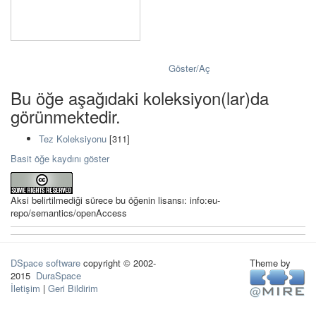
Göster/
Aç
Bu öğe aşağıdaki koleksiyon(lar)da
görünmektedir.
Tez Koleksiyonu
[311]
Basit öğe kaydını göster
Aksi belirtilmediği sürece bu öğenin lisansı: info:eu-
repo/semantics/openAccess
DSpace software
copyright © 2002-
Theme by
2015
DuraSpace
İletişim
|
Geri Bildirim