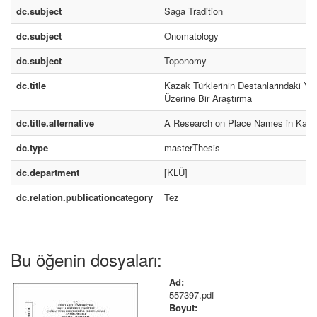
dc.subject
Saga Tradition
dc.subject
Onomatology
dc.subject
Toponomy
dc.title
Kazak Türklerinin Destanlarındaki Yer
Üzerine Bir Araştırma
dc.title.alternative
A Research on Place Names in Kaz
dc.type
masterThesis
dc.department
[KLÜ]
dc.relation.publicationcategory
Tez
Bu öğenin dosyaları:
Ad:
557397.pdf
Boyut: