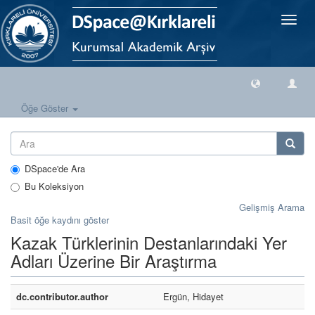
Geçiş
Yönlen
Öğe Göster
DSpace'de Ara
Bu Koleksiyon
Gelişmiş Arama
Basit öğe kaydını göster
Kazak Türklerinin Destanlarındaki Yer
Adları Üzerine Bir Araştırma
dc.contributor.author
Ergün, Hidayet