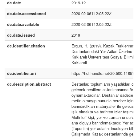
dc.date
2019-12
dc.date.accessioned
2020-02-06T12:05:22Z
dc.date.available
2020-02-06T12:05:22Z
dc.date.issued
2019
dc.identifier.citation
Ergün, H. (2019). Kazak Türklerinin
Destanlarındaki Yer Adları Üzerine Bi
Kırklareli Üniversitesi Sosyal Bilimler
Kırklareli
dc.identifier.uri
https://hdl.handle.net/20.500.11857/
dc.description.abstract
Destanlar, toplumların yaşadıkları olay
gelecek nesillere aktarılmasında önem
oynamaktadırlar. Destanlar sadece ed
metin olmayıp bununla beraber içinde
barındırdıkları materyaller ile gelecek 
ışık olmakta ve tarihten izler taşımakt
Metinleri kişi, yer ve zaman unsuru o
ana olguyu barındırmaktadır. Yer adbi
(Toponim) yer adlarını inceleyen bilim 
Çalışmada Kazak destanlarında geçen