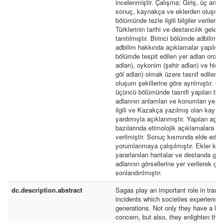
incelenmiştir. Çalışma; Giriş, üç ana
sonuç, kaynakça ve eklerden oluşmakt
bölümünde tezle ilgili bilgiler veriler
Türklerinin tarihi ve destancılık gelen
tanıtılmıştır. Birinci bölümde adbilim 
adbilim hakkında açıklamalar yapılmışt
bölümde tespit edilen yer adları oron
adları), oykonim (şehir adları) ve hidr
göl adları) olmak üzere tasnif edilere
oluşum şekillerine göre ayrılmıştır. Ç
üçüncü bölümünde tasnifi yapılan bu 
adlarının anlamları ve konumları yer su
ilgili ve Kazakça yazılmış olan kayna
yardımıyla açıklanmıştır. Yapılan açık
bazılarında etimolojik açıklamalara da
verilmiştir. Sonuç kısmında elde edile
yorumlanmaya çalışılmıştır. Ekler kı
yararlanılan haritalar ve destanda ge
adlarının görsellerine yer verilerek ça
sonlandırılmıştır.
dc.description.abstract
Sagas play an important role in trans
incidents which societies experienced
generations. Not only they have a lite
concern, but also, they enlighten the 