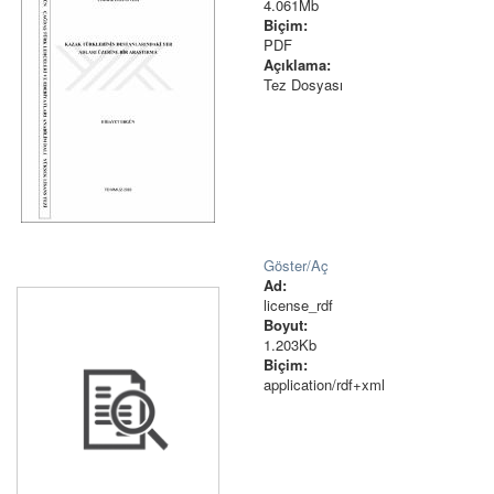
4.061Mb
Biçim:
PDF
Açıklama:
Tez Dosyası
Göster/
Aç
Ad:
license_rdf
Boyut:
1.203Kb
Biçim:
application/rdf+xml