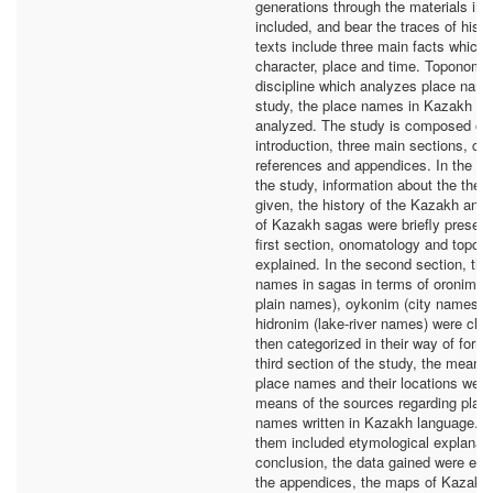
generations through the materials in 
included, and bear the traces of hist
texts include three main facts which 
character, place and time. Toponomy 
discipline which analyzes place name
study, the place names in Kazakh s
analyzed. The study is composed of
introduction, three main sections, co
references and appendices. In the int
the study, information about the thes
given, the history of the Kazakh and t
of Kazakh sagas were briefly present
first section, onomatology and topo
explained. In the second section, the
names in sagas in terms of oronim (
plain names), oykonim (city names) 
hidronim (lake-river names) were clas
then categorized in their way of forma
third section of the study, the meani
place names and their locations were 
means of the sources regarding plac
names written in Kazakh language. 
them included etymological explanati
conclusion, the data gained were eva
the appendices, the maps of Kazakh