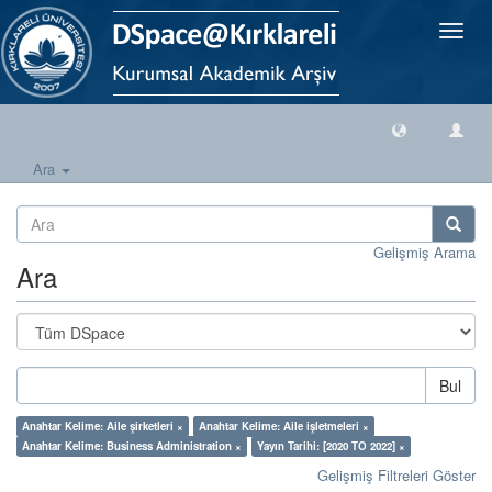
Geçiş
Yönlen
Ara
Gelişmiş Arama
Ara
Bul
Anahtar Kelime: Aile şirketleri ×
Anahtar Kelime: Aile işletmeleri ×
Anahtar Kelime: Business Administration ×
Yayın Tarihi: [2020 TO 2022] ×
Gelişmiş Filtreleri Göster