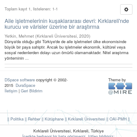
Toplam kayıt 1, listelenen: 1-1
Aile işletmelerinin kuşaklararası devri: Kırklareli'nde
kurucu ve vârisler üzerine bir araştırma
Yetkin, Mehmet
(
Kırklareli Üniversitesi
,
2020
)
Dünya'da olduğu gibi Türkiye'de de aile işletmeleri ülke ekonomisinde
büyük bir paya sahiptir. Ancak bu işletmeler ekonomik, kültürel veya
sosyal nedenlerden dolayı uzun ömürlü olamamaktadır. Nitel araştırma
yönteminin ...
DSpace software
copyright © 2002-
Theme by
2015
DuraSpace
İletişim
|
Geri Bildirim
|| Politika
|| Rehber
|| Kütüphane
|| Kırklareli Üniversitesi ||
OAI-PMH ||
Kırklareli Üniversitesi, Kırklareli, Türkiye
İçerikte herhangi bir hata görürseniz, lütfen bildiriniz: