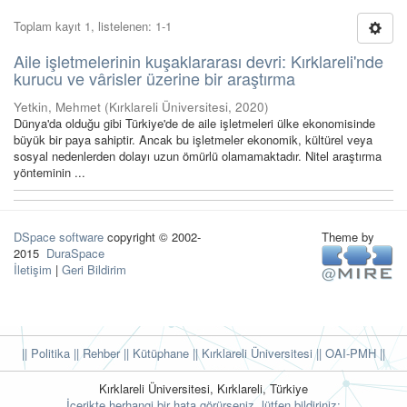
Toplam kayıt 1, listelenen: 1-1
Aile işletmelerinin kuşaklararası devri: Kırklareli'nde
kurucu ve vârisler üzerine bir araştırma
Yetkin, Mehmet
(
Kırklareli Üniversitesi
,
2020
)
Dünya'da olduğu gibi Türkiye'de de aile işletmeleri ülke ekonomisinde
büyük bir paya sahiptir. Ancak bu işletmeler ekonomik, kültürel veya
sosyal nedenlerden dolayı uzun ömürlü olamamaktadır. Nitel araştırma
yönteminin ...
DSpace software
copyright © 2002-
Theme by
2015
DuraSpace
İletişim
|
Geri Bildirim
|| Politika
|| Rehber
|| Kütüphane
|| Kırklareli Üniversitesi ||
OAI-PMH ||
Kırklareli Üniversitesi, Kırklareli, Türkiye
İçerikte herhangi bir hata görürseniz, lütfen bildiriniz: