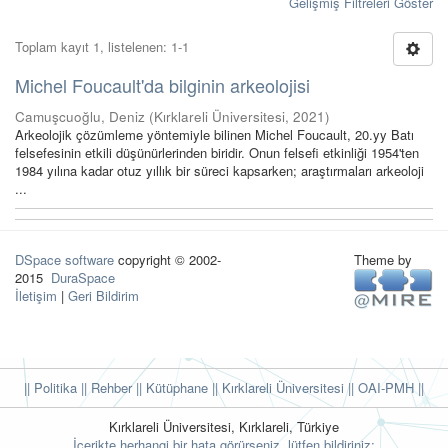
Gelişmiş Filtreleri Göster
Toplam kayıt 1, listelenen: 1-1
Michel Foucault'da bilginin arkeolojisi
Camuşcuoğlu, Deniz
(
Kırklareli Üniversitesi
,
2021
)
Arkeolojik çözümleme yöntemiyle bilinen Michel Foucault, 20.yy Batı
felsefesinin etkili düşünürlerinden biridir. Onun felsefi etkinliği 1954'ten
1984 yılına kadar otuz yıllık bir süreci kapsarken; araştırmaları arkeoloji
...
DSpace software
copyright © 2002-
Theme by
2015
DuraSpace
İletişim
|
Geri Bildirim
|| Politika
|| Rehber
|| Kütüphane
|| Kırklareli Üniversitesi ||
OAI-PMH ||
Kırklareli Üniversitesi, Kırklareli, Türkiye
İçerikte herhangi bir hata görürseniz, lütfen bildiriniz: