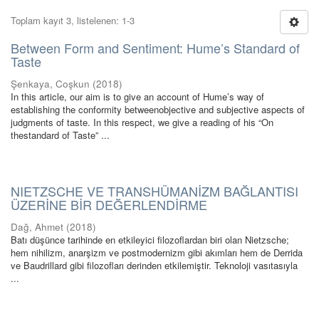
Toplam kayıt 3, listelenen: 1-3
Between Form and Sentiment: Hume’s Standard of
Taste
Şenkaya, Coşkun
(
2018
)
In this article, our aim is to give an account of Hume’s way of
establishing the conformity betweenobjective and subjective aspects of
judgments of taste. In this respect, we give a reading of his “On
thestandard of Taste” ...
NIETZSCHE VE TRANSHÜMANİZM BAĞLANTISI
ÜZERİNE BİR DEĞERLENDİRME
Dağ, Ahmet
(
2018
)
Batı düşünce tarihinde en etkileyici filozoflardan biri olan Nietzsche;
hem nihilizm, anarşizm ve postmodernizm gibi akımları hem de Derrida
ve Baudrillard gibi filozofları derinden etkilemiştir. Teknoloji vasıtasıyla
...