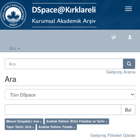
Geçiş
Yönlen
Ara
Gelişmiş Arama
Ara
Bul
Mevcut Dosya(lar): true ×
Anahtar Kelime: Bilim Felsefesi ve Tarihi ×
Yayın Tarihi: 2018 ×
Anahtar Kelime: Felsefe ×
Gelişmiş Filtreleri Göster