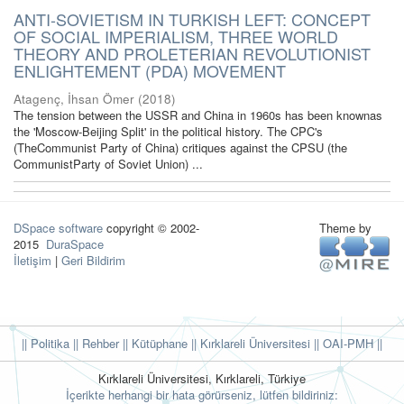
ANTI-SOVIETISM IN TURKISH LEFT: CONCEPT
OF SOCIAL IMPERIALISM, THREE WORLD
THEORY AND PROLETERIAN REVOLUTIONIST
ENLIGHTEMENT (PDA) MOVEMENT
Atagenç, İhsan Ömer
(
2018
)
The tension between the USSR and China in 1960s has been knownas
the 'Moscow-Beijing Split' in the political history. The CPC's
(TheCommunist Party of China) critiques against the CPSU (the
CommunistParty of Soviet Union) ...
DSpace software
copyright © 2002-
Theme by
2015
DuraSpace
İletişim
|
Geri Bildirim
|| Politika
|| Rehber
|| Kütüphane
|| Kırklareli Üniversitesi ||
OAI-PMH ||
Kırklareli Üniversitesi, Kırklareli, Türkiye
İçerikte herhangi bir hata görürseniz, lütfen bildiriniz: