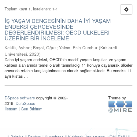
Toplam kayıt 1, listelenen: 1-1
İŞ YAŞAM DENGESİNİN DAHA İYİ YAŞAM
ENDEKSİ ÇERÇEVESİNDE
DEĞERLENDİRİLMESİ: OECD ÜLKELERİ
ÜZERİNE BİR İNCELEME
Keklik, Ayhan
;
Başol, Oğuz
;
Yalçın, Esin Cumhur
(
Kırklareli
Üniversitesi
,
2020
)
Daha iyi yaşam endeksi, OECD'nin maddi yaşam koşulları ve yaşam
kalitesi alanlarında temel olarak tanımladığı 11 konuya dayanarak ülkeler
arasında refahın karşılaştırılmasına olanak sağlamaktadır. Bu endeks 11
ayrı kıstas ...
DSpace software
copyright © 2002-
Theme by
2015
DuraSpace
İletişim
|
Geri Bildirim
|| Politika
|| Rehber
|| Kütüphane
|| Kırklareli Üniversitesi ||
OAI-PMH ||