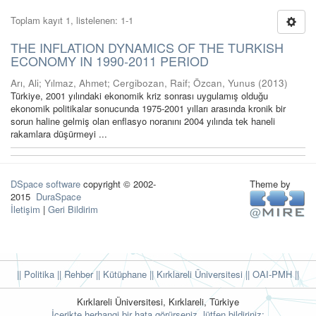
Toplam kayıt 1, listelenen: 1-1
THE INFLATION DYNAMICS OF THE TURKISH
ECONOMY IN 1990-2011 PERIOD
Arı, Ali
;
Yılmaz, Ahmet
;
Cergibozan, Raif
;
Özcan, Yunus
(
2013
)
Türkiye, 2001 yılındaki ekonomik kriz sonrası uygulamış olduğu
ekonomik politikalar sonucunda 1975-2001 yılları arasında kronik bir
sorun haline gelmiş olan enflasyo noranını 2004 yılında tek haneli
rakamlara düşürmeyi ...
DSpace software
copyright © 2002-
Theme by
2015
DuraSpace
İletişim
|
Geri Bildirim
|| Politika
|| Rehber
|| Kütüphane
|| Kırklareli Üniversitesi ||
OAI-PMH ||
Kırklareli Üniversitesi, Kırklareli, Türkiye
İçerikte herhangi bir hata görürseniz, lütfen bildiriniz: