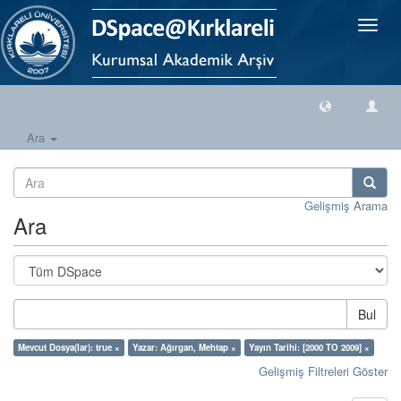
Geçiş
Yönlen
Ara
Gelişmiş Arama
Ara
Bul
Mevcut Dosya(lar): true ×
Yazar: Ağırgan, Mehtap ×
Yayın Tarihi: [2000 TO 2009] ×
Gelişmiş Filtreleri Göster