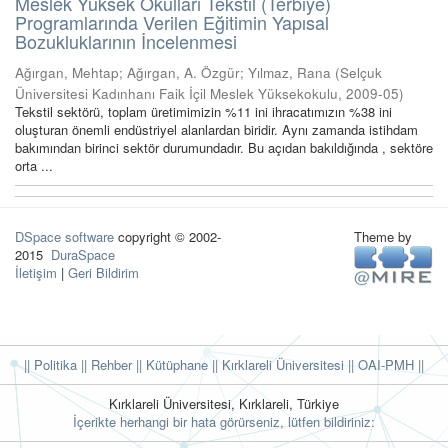
Meslek Yüksek Okulları Tekstil (Terbiye)
Programlarında Verilen Eğitimin Yapısal
Bozukluklarının İncelenmesi
Ağırgan, Mehtap
;
Ağırgan, A. Özgür
;
Yılmaz, Rana
(
Selçuk
Üniversitesi Kadınhanı Faik İçil Meslek Yüksekokulu
,
2009-05
)
Tekstil sektörü, toplam üretimimizin %11 ini ihracatımızın %38 ini
oluşturan önemli endüstriyel alanlardan biridir. Aynı zamanda istihdam
bakımından birinci sektör durumundadır. Bu açıdan bakıldığında , sektöre
orta ...
DSpace software
copyright © 2002-
Theme by
2015
DuraSpace
İletişim
|
Geri Bildirim
|| Politika
|| Rehber
|| Kütüphane
|| Kırklareli Üniversitesi ||
OAI-PMH ||
Kırklareli Üniversitesi, Kırklareli, Türkiye
İçerikte herhangi bir hata görürseniz, lütfen bildiriniz: